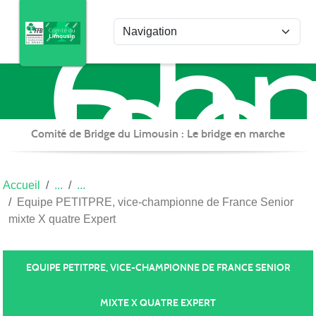
Com
Panneau de gestion des cookies
de
Bri
du
Lim
Comité de Bridge du Limousin : Le bridge en marche
Accueil
Equipe PETITPRE, vice-championne de France Senior
mixte X quatre Expert
EQUIPE PETITPRE, VICE-CHAMPIONNE DE FRANCE SENIOR
MIXTE X QUATRE EXPERT
Publiée le
20 juin 2026