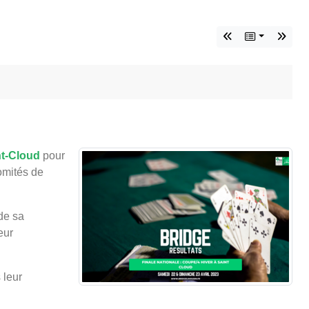
nt-Cloud
pour
omités de
de sa
eur
 leur