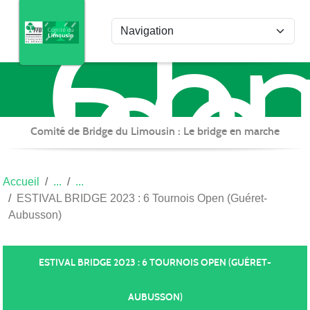
Com
Panneau de gestion des cookies
de
Bri
du
Lim
Comité de Bridge du Limousin : Le bridge en marche
Accueil
ESTIVAL BRIDGE 2023 : 6 Tournois Open (Guéret-
Aubusson)
ESTIVAL BRIDGE 2023 : 6 TOURNOIS OPEN (GUÉRET-
AUBUSSON)
Publiée le
17 juil. 2023