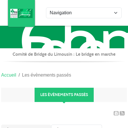
Com
Panneau de gestion des cookies
de
Bri
du
Lim
Comité de Bridge du Limousin : Le bridge en marche
Accueil
Les évènements passés
LES ÉVÈNEMENTS PASSÉS