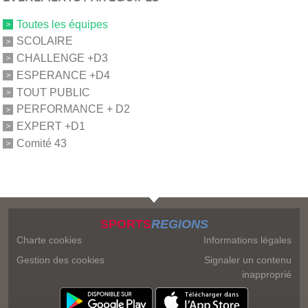
Toutes les équipes
SCOLAIRE
CHALLENGE +D3
ESPERANCE +D4
TOUT PUBLIC
PERFORMANCE + D2
EXPERT +D1
Comité 43
SPORTS
REGIONS
Charte cookies
Informations légales
Gestion des cookies
Signaler un contenu
inapproprié