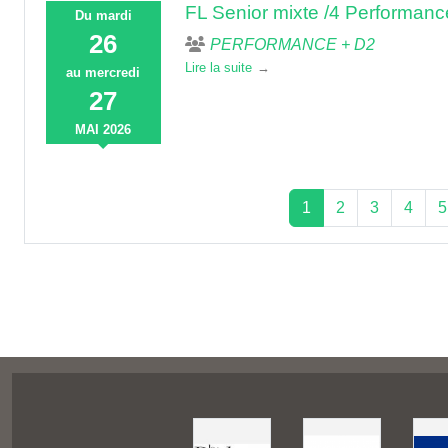
FL Senior mixte /4 Performa
Du
mardi
26
PERFORMANCE + D2
Lire la suite
au
mercredi
27
MAI
2026
1
2
3
4
5