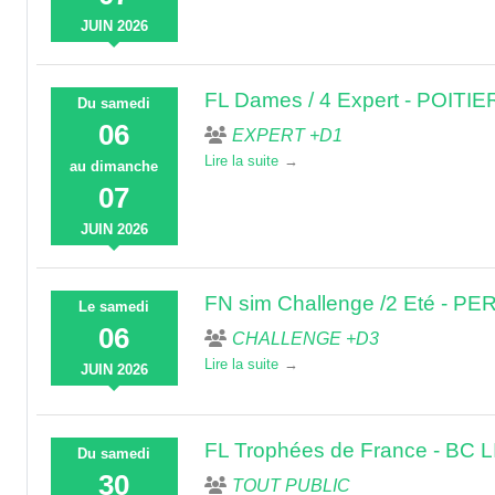
JUIN
2026
FL Dames / 4 Expert - POITI
Du
samedi
06
EXPERT +D1
Lire la suite
au
dimanche
07
JUIN
2026
FN sim Challenge /2 Eté - P
Le
samedi
06
CHALLENGE +D3
Lire la suite
JUIN
2026
FL Trophées de France - BC
Du
samedi
30
TOUT PUBLIC