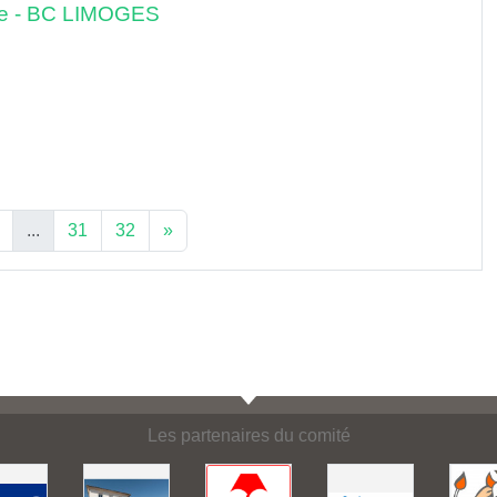
nce - BC LIMOGES
...
31
32
»
Les partenaires du comité