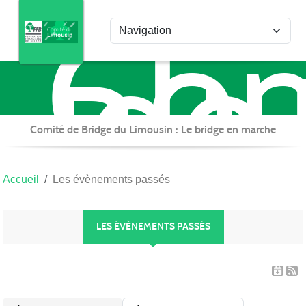
Com
Panneau de gestion des cookies
de
Bri
du
Lim
Comité de Bridge du Limousin : Le bridge en marche
Accueil
Les évènements passés
LES ÉVÈNEMENTS PASSÉS