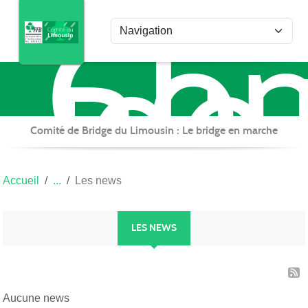
Com
Panneau de gestion des cookies
de
Bri
du
Lim
Comité de Bridge du Limousin : Le bridge en marche
Accueil
Les news
LES NEWS
Aucune news