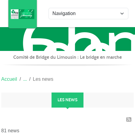
Com
Panneau de gestion des cookies
de
Bri
du
Lim
Comité de Bridge du Limousin : Le bridge en marche
Accueil
Les news
LES NEWS
81 news