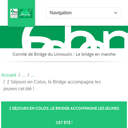
Com
Panneau de gestion des cookies
de
Bri
du
Lim
Comité de Bridge du Limousin : Le bridge en marche
Accueil
2 Séjours en Colos, le Bridge accompagne les
jeunes cet été !
2 SÉJOURS EN COLOS, LE BRIDGE ACCOMPAGNE LES JEUNES
CET ÉTÉ !
Publiée le
10 févr. 2023