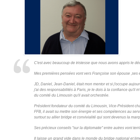
C'est avec beaucoup de tristesse que nous avons appris le 
Mes premières pensées vont vers Françoise son épouse ,ses enf
JD, Daniel, Jean-Daniel, était mon mentor et si j'occupe aujour
j'ai des responsabilités à Paris, je le dois à la confiance qu'il
du comité du Limousin qu'il avait orchestrée.
Président fondateur du comité du Limousin, Vice-Président char
FFB, il avait su mettre son énergie et ses compétences au servic
surtout su allier bridge et convivialité qui sont devenus la ma
Ses précieux conseils "sur la diplomatie" entre autres vont te
Il laisse un grand vide dans le monde du bridge national et lim