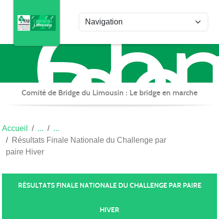
Com
Panneau de gestion des cookies
de
Bri
du
Lim
Comité de Bridge du Limousin : Le bridge en marche
Accueil
Résultats Finale Nationale du Challenge par
paire Hiver
RÉSULTATS FINALE NATIONALE DU CHALLENGE PAR PAIRE
HIVER
Publiée le
19 janv. 2025