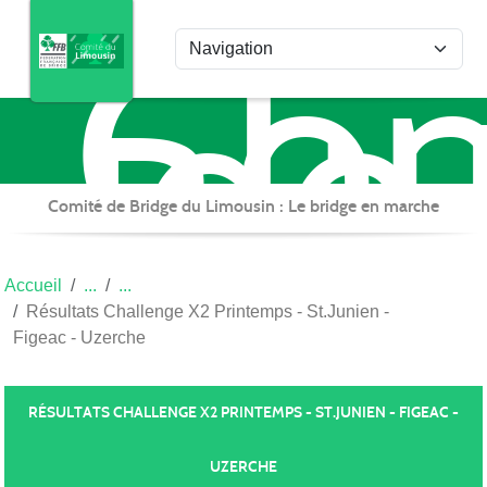
Com
Panneau de gestion des cookies
de
Bri
du
Lim
Comité de Bridge du Limousin : Le bridge en marche
Accueil
Résultats Challenge X2 Printemps - St.Junien -
Figeac - Uzerche
RÉSULTATS CHALLENGE X2 PRINTEMPS - ST.JUNIEN - FIGEAC -
UZERCHE
Publiée le
17 févr. 2025