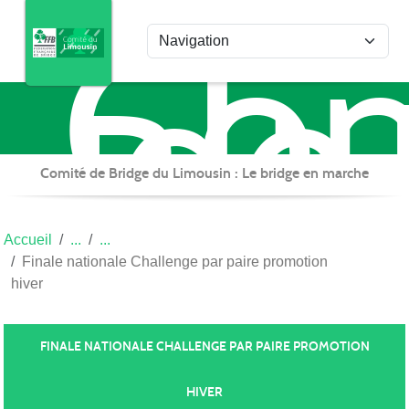
Com
Panneau de gestion des cookies
de
Bri
du
Lim
Comité de Bridge du Limousin : Le bridge en marche
Accueil
Finale nationale Challenge par paire promotion
hiver
FINALE NATIONALE CHALLENGE PAR PAIRE PROMOTION
HIVER
Publiée le
03 mai 2023