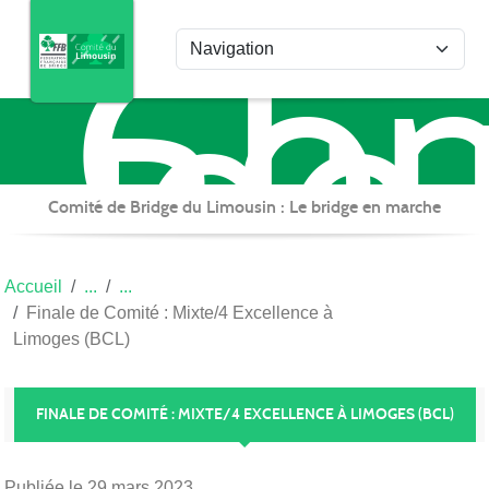
Com
Panneau de gestion des cookies
de
Bri
du
Lim
Comité de Bridge du Limousin : Le bridge en marche
Accueil
Finale de Comité : Mixte/4 Excellence à
Limoges (BCL)
FINALE DE COMITÉ : MIXTE/4 EXCELLENCE À LIMOGES (BCL)
Publiée le
29 mars 2023