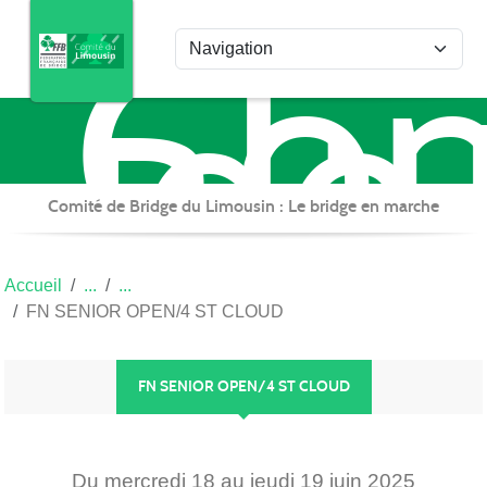
Com
Panneau de gestion des cookies
de
Bri
du
Lim
Comité de Bridge du Limousin : Le bridge en marche
Accueil
FN SENIOR OPEN/4 ST CLOUD
FN SENIOR OPEN/4 ST CLOUD
Du
mercredi
18
au
jeudi
19
juin
2025