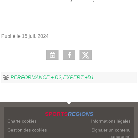
Publié le
15 juil. 2024
PERFORMANCE + D2
EXPERT +D1
SPORTS
REGIONS
Charte cookies
Informations légales
Gestion des cookies
Signaler un contenu
inapproprié