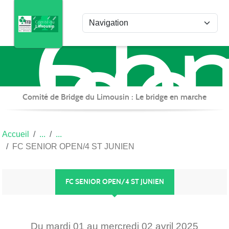
Com
Panneau de gestion des cookies
de
Bri
du
Lim
Comité de Bridge du Limousin : Le bridge en marche
Accueil
FC SENIOR OPEN/4 ST JUNIEN
FC SENIOR OPEN/4 ST JUNIEN
Du
mardi
01
au
mercredi
02
avril
2025