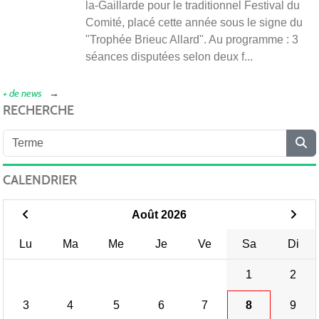
la-Gaillarde pour le traditionnel Festival du
Comité, placé cette année sous le signe du
"Trophée Brieuc Allard". Au programme : 3
séances disputées selon deux f...
+ de news
RECHERCHE
CALENDRIER
Août 2026
Lu
Ma
Me
Je
Ve
Sa
Di
1
2
3
4
5
6
7
8
9